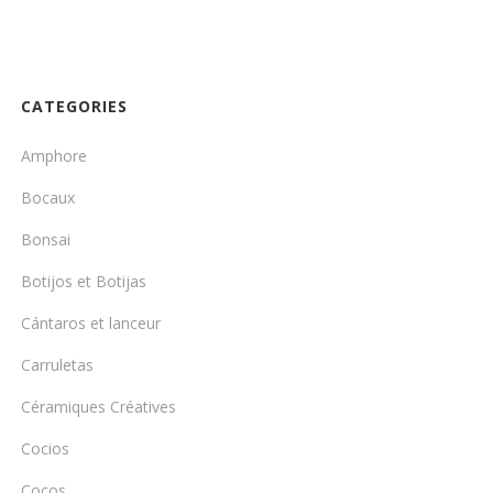
prix :
34,99€
à
39,99€
CATEGORIES
Amphore
Bocaux
Bonsai
Botijos et Botijas
Cántaros et lanceur
Carruletas
Céramiques Créatives
Cocios
Cocos