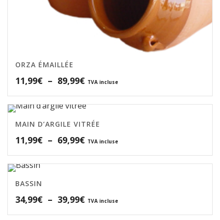
ORZA ÉMAILLÉE
Plage
11,99
€
–
89,99
€
TVA incluse
de
prix :
11,99€
MAIN D’ARGILE VITRÉE
à
Plage
11,99
€
–
69,99
€
89,99€
TVA incluse
de
prix :
11,99€
BASSIN
à
Plage
34,99
€
–
39,99
€
69,99€
TVA incluse
de