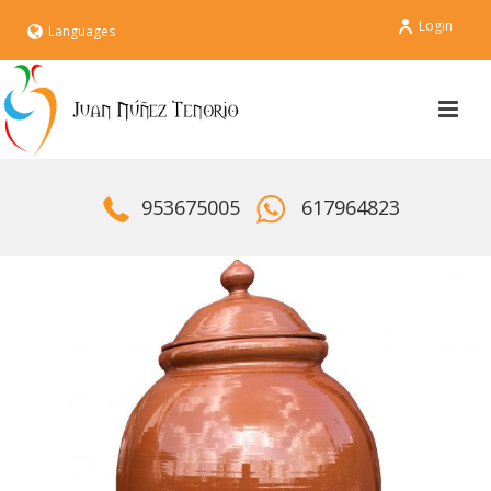
Login
Languages
953675005
617964823
PROMO !