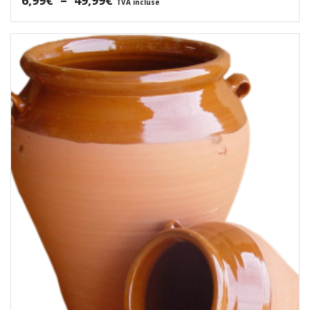
6,99
€
–
49,99
€
TVA incluse
de
prix :
6,99€
à
49,99€