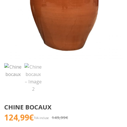
CHINE BOCAUX
124,99
€
Le
Le
149,99
€
TVA incluse
prix
prix