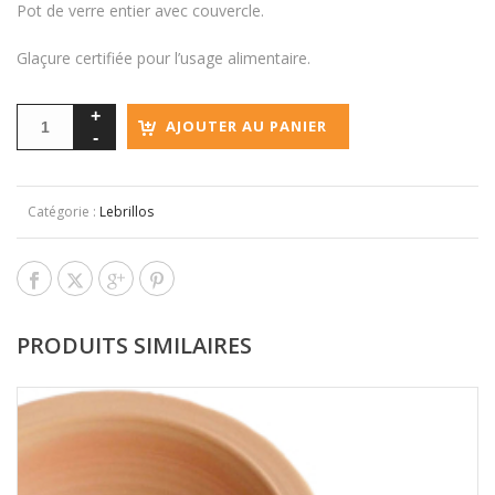
Pot de verre entier avec couvercle.
initial
actuel
était :
est :
Glaçure certifiée pour l’usage alimentaire.
149,99€.
124,99€.
AJOUTER AU PANIER
Catégorie :
Lebrillos
PRODUITS SIMILAIRES