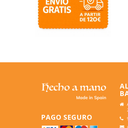
A
B
PAGO SEGURO