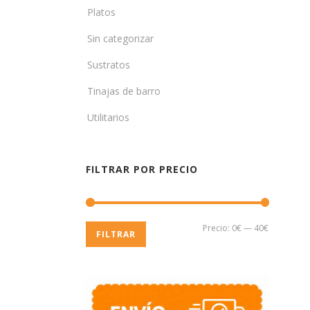
Platos
Sin categorizar
Sustratos
Tinajas de barro
Utilitarios
FILTRAR POR PRECIO
Precio
Precio
Precio:
0€
—
40€
FILTRAR
mínimo
máximo