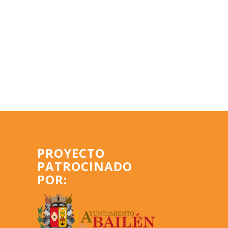
PROYECTO
PATROCINADO
POR: