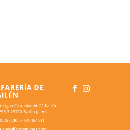
LFARERÍA DE
AILÉN
Antigua Ctra. Madrid-Cádiz, Km
298,3 23710 Bailén (Jaén)
953675005 / 642464651
juan@alfarerianunez.com