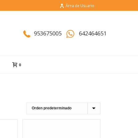
Área de Usuario
953675005
642464651
0