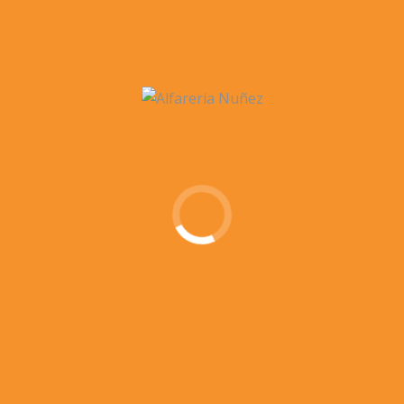
«están hechas para que duren al menos mil años más».
Página de la noticia
RECENT POSTS
GERANIOS EN MACETAS DE BARRO: CÓMO DECORAR PATIOS, BALCONES Y TERRAZAS CON UNA FLOR DE SIEMPRE
CÓMO DECORAR UN PATIO ANDALUZ CON MACETAS DE BARRO Y CERÁMICA ARTESANAL